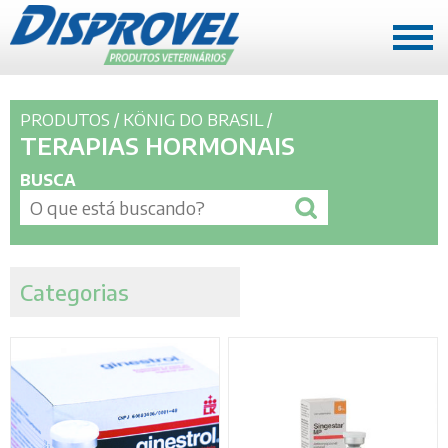
A EMPRESA
PRODUTOS
/
KÖNIG DO BRASIL
/
Quem somos
TERAPIAS HORMONAIS
História
BUSCA
Missão, Visão e Valores
REPRESENTANTES
Mato Grosso
Categorias
Rondônia e Acre
PRODUTOS
Mato Grosso
Rondônia e Acre