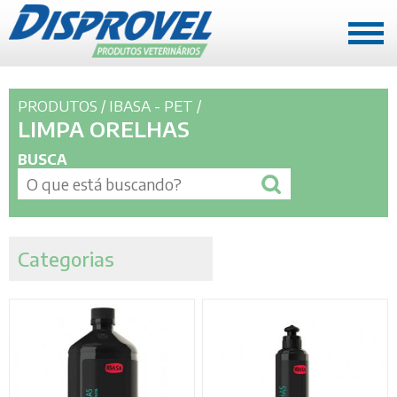
A EMPRESA
PRODUTOS
/
IBASA - PET
/
Quem somos
LIMPA ORELHAS
História
BUSCA
Missão, Visão e Valores
REPRESENTANTES
Mato Grosso
Categorias
Rondônia e Acre
PRODUTOS
Mato Grosso
Rondônia e Acre