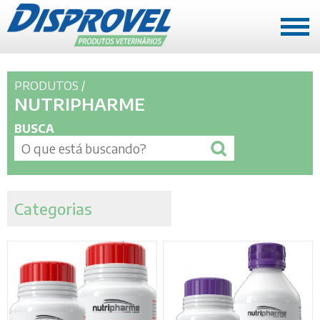
A EMPRESA
PRODUTOS
/
Quem somos
NUTRIPHARME
História
BUSCA
Missão, Visão e Valores
REPRESENTANTES
Mato Grosso
Categorias
Rondônia e Acre
PRODUTOS
Mato Grosso
Rondônia e Acre