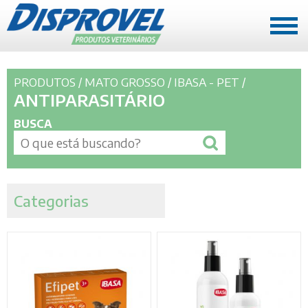
A EMPRESA
PRODUTOS /
MATO GROSSO
/
IBASA - PET
/
Quem somos
ANTIPARASITÁRIO
História
BUSCA
Missão, Visão e Valores
REPRESENTANTES
Mato Grosso
Categorias
Rondônia e Acre
PRODUTOS
Mato Grosso
Rondônia e Acre