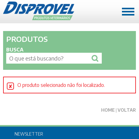
A EMPRESA
PRODUTOS
Quem somos
BUSCA
História
Missão, Visão e Valores
REPRESENTANTES
O produto selecionado não foi localizado.
Mato Grosso
Rondônia e Acre
PRODUTOS
HOME
|
VOLTAR
Mato Grosso
Rondônia e Acre
NEWSLETTER